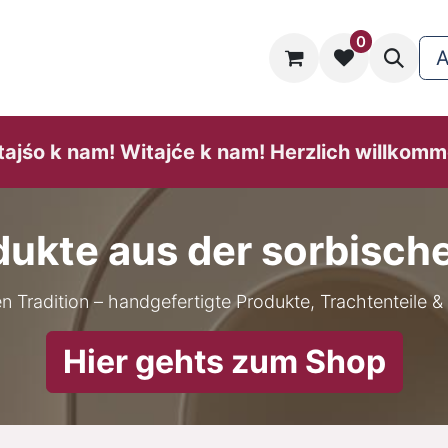
0
taltungskalender
Website
Hilfe
A
tajśo k nam! Witajće k nam! He​rzlich willk​omm
dukte aus der sorbisch
en Tradition – handgefertigte Produkte, Trachtenteile & 
Hier gehts zum Shop