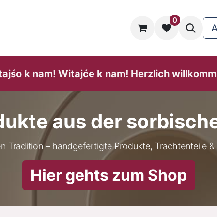
0
taltungskalender
Website
Hilfe
A
tajśo k nam! Witajće k nam! He​rzlich willk​omm
dukte aus der sorbisch
en Tradition – handgefertigte Produkte, Trachtenteile & 
Hier gehts zum Shop